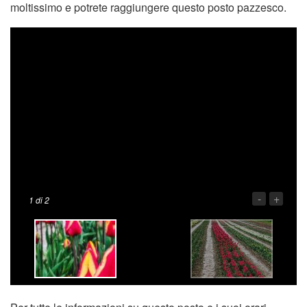
moltissimo e potrete raggiungere questo posto pazzesco.
-
+
1
di 2