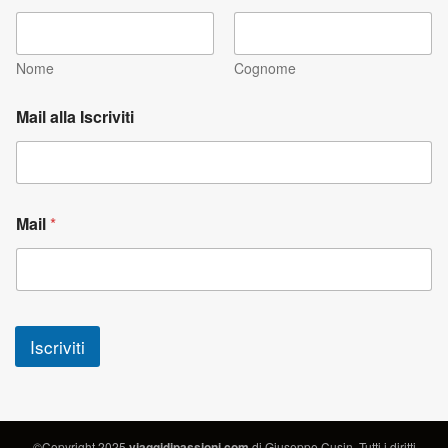
Nome
Cognome
Mail alla Iscriviti
Mail
*
Iscriviti
©Copyright 2025
viaggidipassioni.com
di Giuseppe Cusin. Tutti i diritti