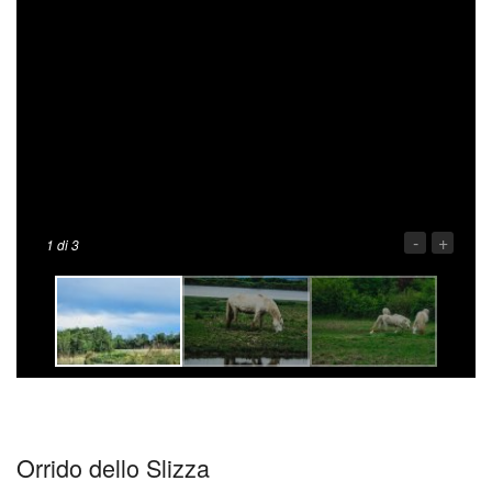
-
+
1
di 3
Orrido dello Slizza