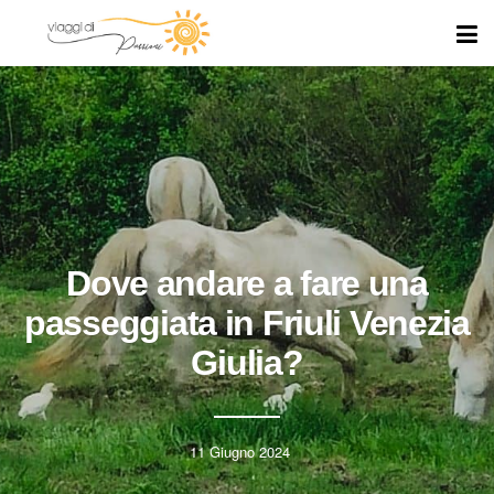
Dove andare a fare una
passeggiata in Friuli Venezia
Giulia?
11 Giugno 2024