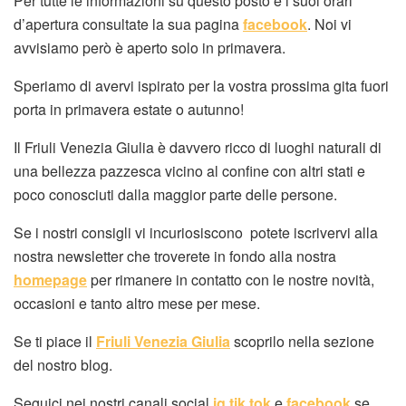
Per tutte le informazioni su questo posto e i suoi orari
d’apertura consultate la sua pagina
facebook
. Noi vi
avvisiamo però è aperto solo in primavera.
Speriamo di avervi ispirato per la vostra prossima gita fuori
porta in primavera estate o autunno!
Il Friuli Venezia Giulia è davvero ricco di luoghi naturali di
una bellezza pazzesca vicino al confine con altri stati e
poco conosciuti dalla maggior parte delle persone.
Se i nostri consigli vi incuriosiscono potete iscrivervi alla
nostra newsletter che troverete in fondo alla nostra
homepage
per rimanere in contatto con le nostre novità,
occasioni e tanto altro mese per mese.
Se ti piace il
Friuli Venezia Giulia
scoprilo nella sezione
del nostro blog.
Seguici nei nostri canali social
ig
tik tok
e
facebook
se