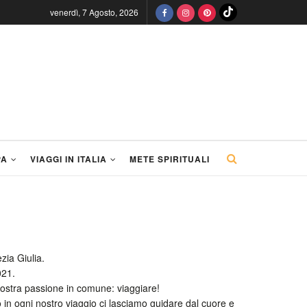
venerdì, 7 Agosto, 2026
PA
VIAGGI IN ITALIA
METE SPIRITUALI
zia Giulia.
021.
 nostra passione in comune: viaggiare!
o in ogni nostro viaggio ci lasciamo guidare dal cuore e