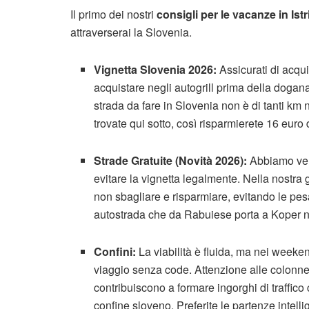
Il primo dei nostri
consigli per le vacanze in Istr
attraverserai la Slovenia.
Vignetta Slovenia 2026:
Assicurati di acqui
acquistare negli autogrill prima della doga
strada da fare in Slovenia non è di tanti km 
trovate qui sotto, così risparmierete 16 euro
Strade Gratuite (Novità 2026):
Abbiamo veri
evitare la vignetta legalmente. Nella nostra
non sbagliare e risparmiare, evitando le pes
autostrada che da Rabuiese porta a Koper n
Confini:
La viabilità è fluida, ma nei weeken
viaggio senza code. Attenzione alle colonn
contribuiscono a formare ingorghi di traffico
confine sloveno. Preferite le partenze intellig