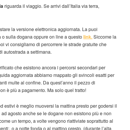
ia
riguarda il viaggio. Se arrivi dall’Italia via terra,
stare la versione elettronica aggiornata. La puoi
na o sulla dogana oppure on line a questo
link.
Siccome la
noi vi consigliamo di percorrere le strade gratuite che
 di autostrada a settimana.
ficato che esistono ancora i percorsi secondari per
 guida aggiornata abbiamo mappato gli svincoli esatti per
anti multe al confine. Da quest’anno il pezzo di
on è più a pagamento. Ma solo quel tratto!
d estivi è meglio muoversi la mattina presto per godersi il
e ad agosto anche se le dogane non esistono più e non
 come un tempo, a volte vengono riattiviate soprattutto al
enti:. o a notte fonda o al mattino presto. (durante l’alta