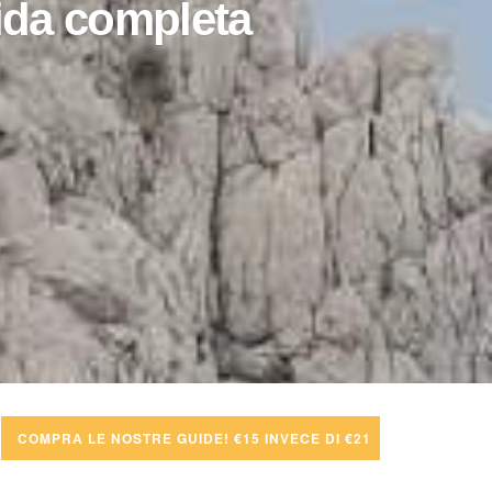
uida completa
COMPRA LE NOSTRE GUIDE! €15 INVECE DI €21