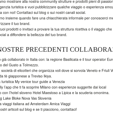
mo mostrare alla nostra community strutture e prodotti pieni di passioni e
genzia turistica e vuoi pubblicizzare qualche viaggio o esperienza emo
a con noi! Contattaci sul blog o sui nostri canali social.
emo insieme quando fare una chiacchierata informale per conoscerci me
rizzare il tuo brand.
 tuoi prodotti o invitaci a provare la tua struttura ricettiva o il viaggio c
ocial a diffondere la bellezza del tuo brand.
NOSTRE PRECEDENTI COLLABORA
già collaborato in Italia con: la regione Basilicata e il tour operator E
o del Gusto a Tolmezzo.
a società di elicotteri che organizza voli dove si sorvola Veneto e Friuli V
da tè giapponese a Treviso Ikiya.
 turistica My venice tour guide a Venezia
y l’app che ti fa scoprire Milano con esperienze suggerite dai local
ro con l’hotel sloveno Hotel Maestoso a Lipica e la scuderia omonima.
g Lake Bloke Nova Vas Slovenia
a viaggi italiana ad Amsterdam Amica Viaggi
ostri articoli sul blog e se ti piacciono, contattaci!