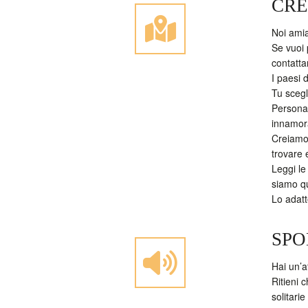
CRE
Noi amia
Se vuoi 
contattar
I paesi 
Tu scegl
Personal
innamora
Creiamo 
trovare 
Leggi le
siamo qu
Lo adatte
SPO
Hai un’at
Ritieni 
solitari