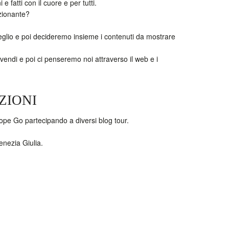
 fatti con il cuore e per tutti.
zionante?
glio e poi decideremo insieme i contenuti da mostrare
he vendi e poi ci penseremo noi attraverso il web e i
ZIONI
urope Go partecipando a diversi blog tour.
enezia Giulia.