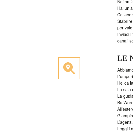
Noi amia
Hai un’a
Collabor
Stabilir
per valo
Inviaci i
canali s
LE 
Abbiamo 
L’empori
Helica l
La sala 
La guida
Be Wordl
All’este
Glampin
L’agenzi
Leggi i n