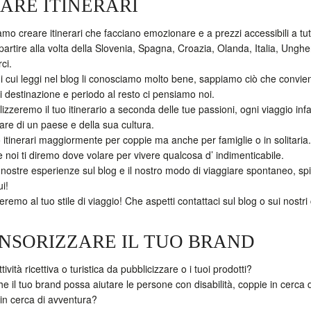
ARE ITINERARI
mo creare itinerari che facciano emozionare e a prezzi accessibili a tutt
partire alla volta della Slovenia, Spagna, Croazia, Olanda, Italia, Ungher
ci.
di cui leggi nel blog li conosciamo molto bene, sappiamo ciò che convie
i destinazione e periodo al resto ci pensiamo noi.
izzeremo il tuo itinerario a seconda delle tue passioni, ogni viaggio inf
re di un paese e della sua cultura.
itinerari maggiormente per coppie ma anche per famiglie o in solitaria.
e noi ti diremo dove volare per vivere qualcosa d’ indimenticabile.
 nostre esperienze sul blog e il nostro modo di viaggiare spontaneo, spiri
i!
remo al tuo stile di viaggio! Che aspetti contattaci sul blog o sui nostri 
NSORIZZARE IL TUO BRAND
tività ricettiva o turistica da pubblicizzare o i tuoi prodotti?
che il tuo brand possa aiutare le persone con disabilità, coppie in cerca 
e in cerca di avventura?