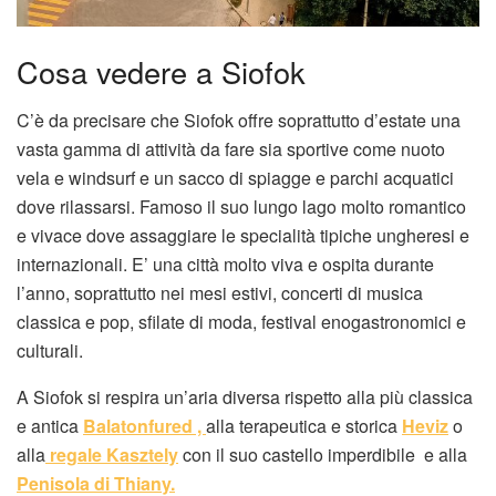
Cosa vedere a Siofok
C’è da precisare che Siofok offre soprattutto d’estate una
vasta gamma di attività da fare sia sportive come nuoto
vela e windsurf e un sacco di spiagge e parchi acquatici
dove rilassarsi. Famoso il suo lungo lago molto romantico
e vivace dove assaggiare le specialità tipiche ungheresi e
internazionali. E’ una città molto viva e ospita durante
l’anno, soprattutto nei mesi estivi, concerti di musica
classica e pop, sfilate di moda, festival enogastronomici e
culturali.
A Siofok si respira un’aria diversa rispetto alla più classica
e antica
Balatonfured ,
alla terapeutica e storica
Heviz
o
alla
regale Kasztely
con il suo castello imperdibile e alla
Penisola di Thiany.