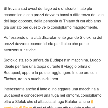
Si trova a sud ovest del lago ed è di sicuro il lato più
economico e con prezzi davvero bassi a differenza del lato
del lago opposto, della penisola di Thiany di cui abbiamo
già parlato per questo ve lo consigliamo maggiormente.
Pur essendo una città discretamente grande Siofok ha dei
prezzi davvero economici sia per il cibo che per le
attrazioni turistiche.
Siofok dista solo un’ora da Budapest in macchina. Luogo
ideale per fare una tappa durante il viaggio prima di
Budapest, oppure la potete raggiungere in due ore con il
Flixbus, treno o autobus di linea.
Interessante anche il fatto di noleggiare una macchina a
Budapest e concedervi una fuga nei dintorni, consigliamo
oltre a Siofok che si affaccia al lago Balaton anche
il
castello di Bory
di cui vi abbiamo già parlato e che si