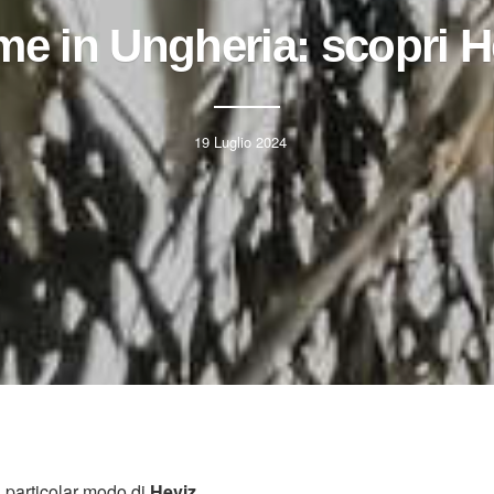
me in Ungheria: scopri H
19 Luglio 2024
 particolar modo di
Heviz
.