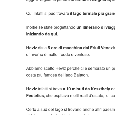
Qui infatti si può trovare
il lago termale più gra
Inoltre se state progettando
un itinerario di via
iniziando da qui.
Heviz
dista
5 ore di macchina dal Friuli Venezi
d’inverno è molto freddo e ventoso.
Abbiamo scelto Heviz perchè ci è sembrato un pos
costa più famosa del lago Balaton.
Heviz
infatti si trova
a 10 minuti da Keszthely
do
Festetics
, che ospitava molti reali d’estate, di c
Certo a sud del lago si trovano anche altri paesi