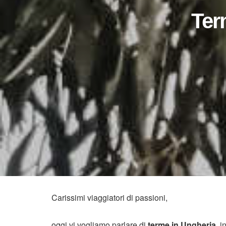
Ter
Carissimi viaggiatori di passioni,
oggi vi vogliamo parlare di
terme in Ungheria,
in