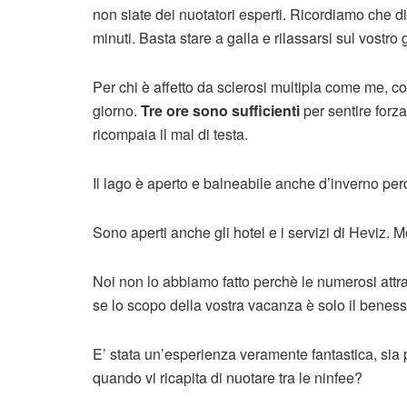
non siate dei nuotatori esperti. Ricordiamo che di 
minuti. Basta stare a galla e rilassarsi sul vostro 
Per chi è affetto da sclerosi multipla come me, consi
giorno.
Tre ore sono sufficienti
per sentire forza
ricompaia il mal di testa.
Il lago è aperto e balneabile anche d’inverno per
Sono aperti anche gli hotel e i servizi di Heviz. 
Noi non lo abbiamo fatto perchè le numerosi attr
se lo scopo della vostra vacanza è solo il beness
E’ stata un’esperienza veramente fantastica, sia p
quando vi ricapita di nuotare tra le ninfee?