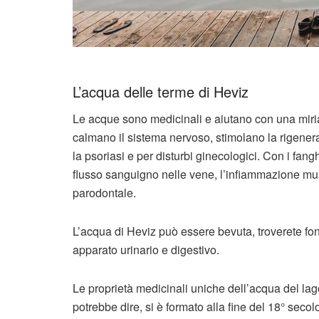
L’acqua delle terme di Heviz
Le acque sono medicinali e aiutano con una miriade
calmano il sistema nervoso, stimolano la rigener
la psoriasi e per disturbi ginecologici. Con i fangh
flusso sanguigno nelle vene, l’infiammazione mus
parodontale.
L’acqua di Heviz può essere bevuta, troverete fonta
apparato urinario e digestivo.
Le proprietà medicinali uniche dell’acqua del lago
potrebbe dire, si è formato alla fine del 18° sec