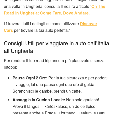
una volta in Ungheria, consulta il nostro articolo
‘
On The
Road in Ungheria: Come Fare, Dove Andare.
Lì troverai tutti i dettagli su come utilizzare
Discover
Cars
per trovare la tua auto perfetta.”
Consigli Utili per viaggiare in auto dall’Italia
all’Ungheria
Per rendere il tuo road trip ancora più piacevole e senza
intoppi:
Pausa Ogni 2 Ore:
Per la tua sicurezza e per goderti
il viaggio, fai una pausa ogni due ore di guida.
Sgranchisci le gambe, prendi un caffè.
Assaggia la Cucina Locale:
Non solo goulash!
Prova il lángos, il kürtőskalács, un dolce tipico
presente anche a Praga, i formaggi, i salumi e i vini