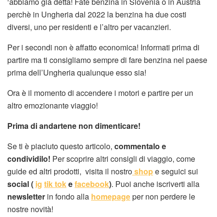
‘abbiamo già detta! Fate benzina in Slovenia o in Austria
perchè in Ungheria dal 2022 la benzina ha due costi
diversi, uno per residenti e l’altro per vacanzieri.
Per i secondi non è affatto economica! Informati prima di
partire ma ti consigliamo sempre di fare benzina nel paese
prima dell’Ungheria qualunque esso sia!
Ora è il momento di accendere i motori e partire per un
altro emozionante viaggio!
Prima di andartene non dimenticare!
Se ti è piaciuto questo articolo,
commentalo e
condividilo!
Per scoprire altri consigli di viaggio, come
guide ed altri prodotti, visita il nostro
shop
e seguici sui
social (
ig
tik tok
e
facebook
)
. Puoi anche iscriverti alla
newsletter
in fondo alla
homepage
per non perdere le
nostre novità!