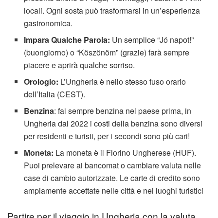
locali. Ogni sosta può trasformarsi in un’esperienza
gastronomica.
Impara Qualche Parola:
Un semplice “Jó napot!”
(buongiorno) o “Köszönöm” (grazie) farà sempre
piacere e aprirà qualche sorriso.
Orologio:
L’Ungheria è nello stesso fuso orario
dell’Italia (CEST).
Benzina
: fai sempre benzina nel paese prima, in
Ungheria dal 2022 i costi della benzina sono diversi
per residenti e turisti, per i secondi sono più cari!
Moneta:
La moneta è il Fiorino Ungherese (HUF).
Puoi prelevare ai bancomat o cambiare valuta nelle
case di cambio autorizzate. Le carte di credito sono
ampiamente accettate nelle città e nei luoghi turistici
Partire per il viaggio in Ungheria con la valuta