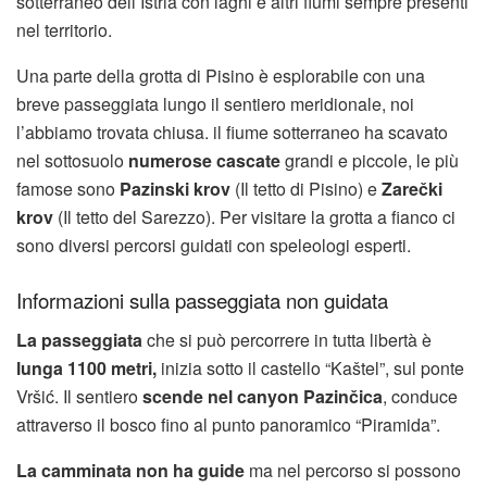
sotterraneo dell’Istria con laghi e altri fiumi sempre presenti
nel territorio.
Una parte della grotta di Pisino è esplorabile con una
breve passeggiata lungo il sentiero meridionale, noi
l’abbiamo trovata chiusa. il fiume sotterraneo ha scavato
nel sottosuolo
numerose cascate
grandi e piccole, le più
famose sono
Pazinski krov
(Il tetto di Pisino) e
Zarečki
krov
(Il tetto del Sarezzo). Per visitare la grotta a fianco ci
sono diversi percorsi guidati con speleologi esperti.
Informazioni sulla passeggiata non guidata
La passeggiata
che si può percorrere in tutta libertà è
lunga 1100 metri,
inizia sotto il castello “Kaštel”, sul ponte
Vršić. Il sentiero
scende nel canyon Pazinčica
, conduce
attraverso il bosco fino al punto panoramico “Piramida”.
La camminata non ha guide
ma nel percorso si possono