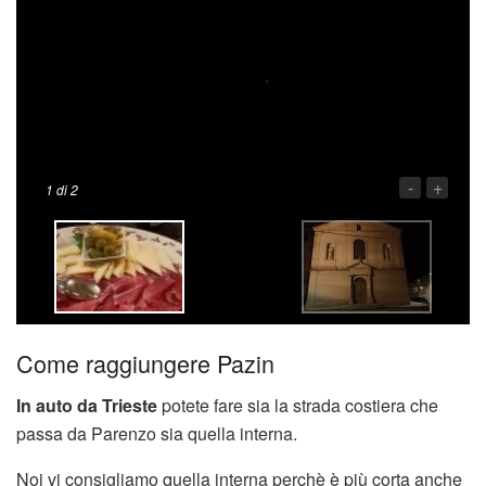
-
+
1
di 2
Come raggiungere Pazin
In auto da Trieste
potete fare sia la strada costiera che
passa da Parenzo sia quella interna.
Noi vi consigliamo quella interna perchè è più corta anche