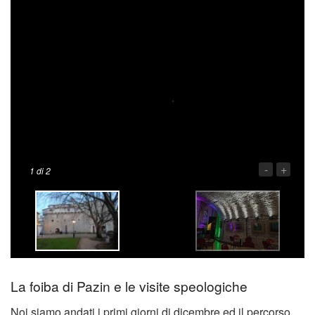
-
+
1
di 2
La foiba di Pazin e le visite speologiche
Noi siamo andati i primi giorni di dicembre ed il percorso