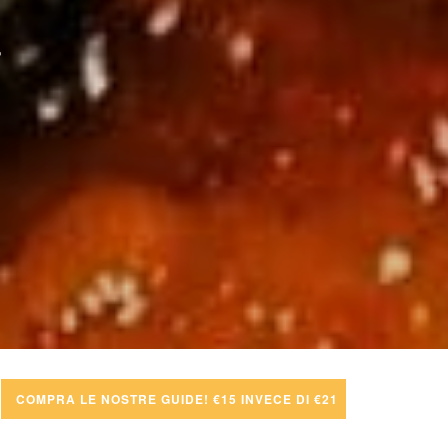
COMPRA LE NOSTRE GUIDE! €15 INVECE DI €21