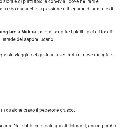
ioni e di piatti tipici e conviviali dove nel farli e
buon cibo ma anche la passione e il legame di amore e di
angiare a Matera,
perchè scoprire i piatti tipici e i locali
li strade del sapore lucano.
 questo viaggio nel gusto alla scoperta di dove mangiare
 in qualche piatto il peperone crusco.
lucana. Noi abbiamo amato questi ristoranti, anche perché