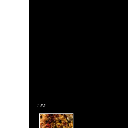
1
di 2