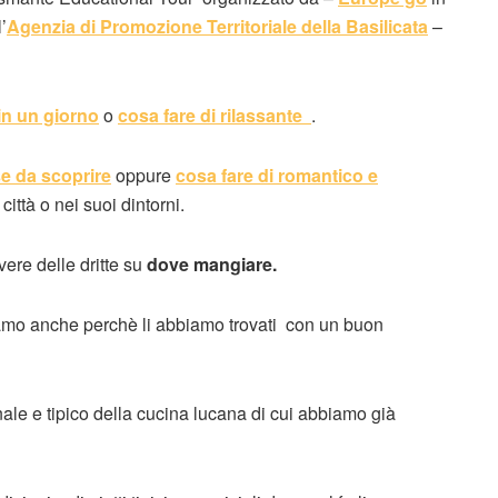
’
Agenzia di Promozione Territoriale della Basilicata
–
in un giorno
o
cosa fare di rilassante
.
e da scoprire
oppure
cosa fare di romantico e
ittà o nei suoi dintorni.
ere delle dritte su
dove mangiare.
gliamo anche perchè li abbiamo trovati con un buon
ale e tipico della cucina lucana di cui abbiamo già