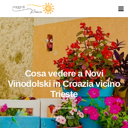
Cosa vedere a Novi
Vinodolski in Croazia vicino
Trieste
7 Agosto 2025