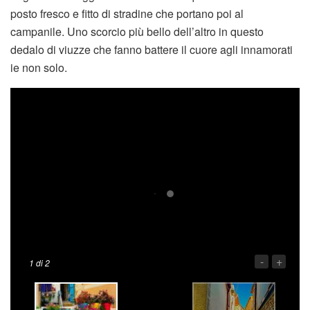
posto fresco e fitto di stradine che portano poi al
campanile. Uno scorcio più bello dell’altro in questo
dedalo di viuzze che fanno battere il cuore agli innamorati
ie non solo.
-
+
1
di 2