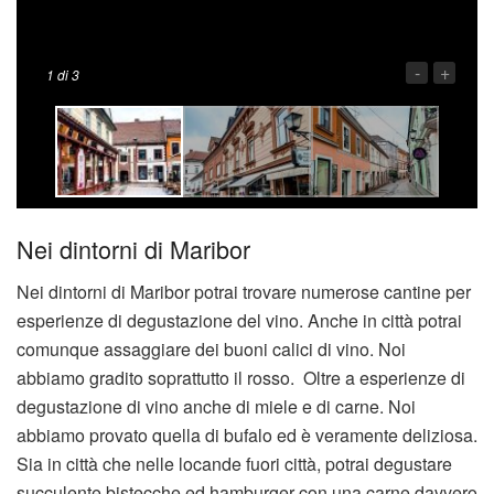
-
+
1
di 3
Nei dintorni di Maribor
Nei dintorni di Maribor potrai trovare numerose cantine per
esperienze di degustazione del vino. Anche in città potrai
comunque assaggiare dei buoni calici di vino. Noi
abbiamo gradito soprattutto il rosso. Oltre a esperienze di
degustazione di vino anche di miele e di carne. Noi
abbiamo provato quella di bufalo ed è veramente deliziosa.
Sia in città che nelle locande fuori città, potrai degustare
succulente bistecche ed hamburger con una carne davvero