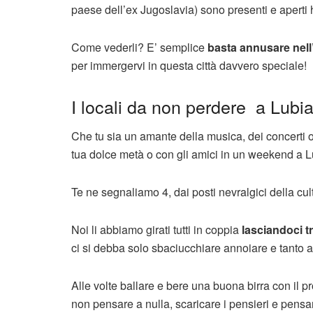
paese dell’ex Jugoslavia) sono presenti e aperti
Come vederli? E’ semplice
basta annusare nell’a
per immergervi in questa città davvero speciale!
I locali da non perdere a Lubia
Che tu sia un amante della musica, dei concerti o
tua dolce metà o con gli amici in un weekend a Lubi
Te ne segnaliamo 4, dai posti nevralgici della cultur
Noi li abbiamo girati tutti in coppia
lasciandoci t
ci si debba solo sbaciucchiare annoiare e tanto a
Alle volte ballare e bere una buona birra con il p
non pensare a nulla, scaricare i pensieri e pensare