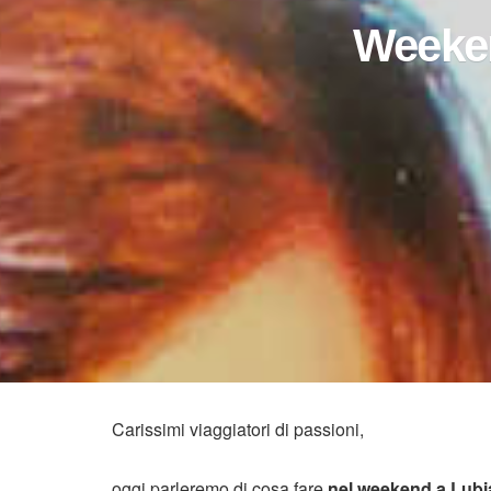
Weeken
Carissimi viaggiatori di passioni,
oggi parleremo di cosa fare
nel weekend a Lubi