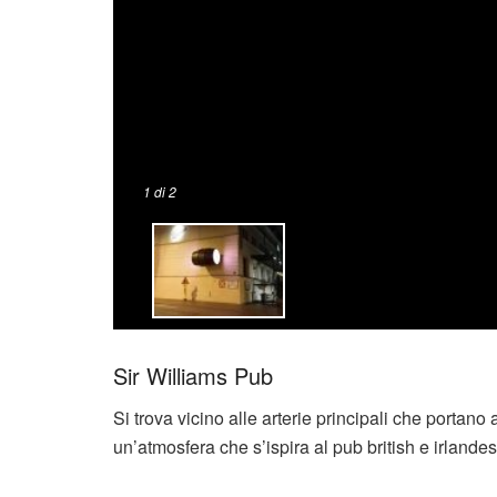
1
di 2
Sir Williams Pub
Si trova vicino alle arterie principali che portano 
un’atmosfera che s’ispira al pub british e irlandese