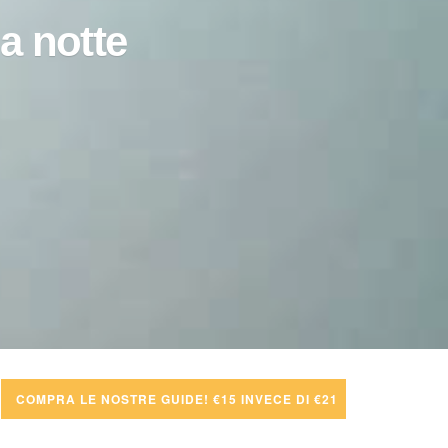
a notte
COMPRA LE NOSTRE GUIDE! €15 INVECE DI €21