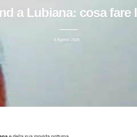
d a Lubiana: cosa fare l
3 Agosto 2026
ana
e della sua movida notturna.