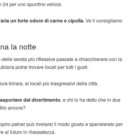
 h 24 per uno spuntino veloce.
ria un forte odore di carne e cipolla.
Ve li consigliamo
na la notte
 delle serata più riflessive passate a chiacchierare con la
ana potrai trovare locali per tutti i gusti.
a birraia, ai locali più trasgressivi della città.
rasportare dal divertimento
, e chi lo ha detto che in due
ltro ancora?
roprio patner può rivelarsi il modo giusto e spensierato per
 al futuro in rilassatezza.