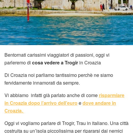
Bentornati carissimi viaggiatori di passioni, oggi vi
parleremo di
cosa vedere a Trogir
in Croazia
Di Croazia noi parliamo tantissimo perchè ne siamo
fervidamente innamorati da sempre.
Vi abbiamo infatti già parlato anche di come
risparmiare
in Croazia dopo l’arrivo dell’euro
e
dove andare in
Croazia.
Oggi vi vogliamo parlare di Trogir, Trau in italiano. Una città
costruita su un’isola piccolissima per ripararsi dai nemici