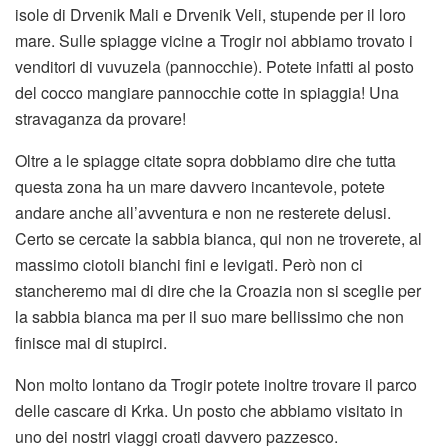
isole di Drvenik Mali e Drvenik Veli, stupende per il loro
mare. Sulle spiagge vicine a Trogir noi abbiamo trovato i
venditori di vuvuzela (pannocchie). Potete infatti al posto
del cocco mangiare pannocchie cotte in spiaggia! Una
stravaganza da provare!
Oltre a le spiagge citate sopra dobbiamo dire che tutta
questa zona ha un mare davvero incantevole, potete
andare anche all’avventura e non ne resterete delusi.
Certo se cercate la sabbia bianca, qui non ne troverete, al
massimo ciotoli bianchi fini e levigati. Però non ci
stancheremo mai di dire che la Croazia non si sceglie per
la sabbia bianca ma per il suo mare bellissimo che non
finisce mai di stupirci.
Non molto lontano da Trogir potete inoltre trovare il parco
delle cascare di Krka. Un posto che abbiamo visitato in
uno dei nostri viaggi croati davvero pazzesco.