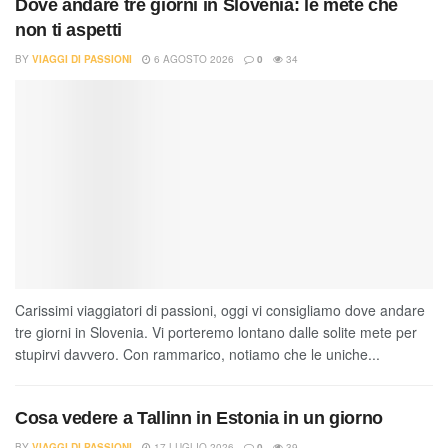
Dove andare tre giorni in Slovenia: le mete che
non ti aspetti
BY
VIAGGI DI PASSIONI
6 AGOSTO 2026
0
34
Carissimi viaggiatori di passioni, oggi vi consigliamo dove andare
tre giorni in Slovenia. Vi porteremo lontano dalle solite mete per
stupirvi davvero. Con rammarico, notiamo che le uniche...
Cosa vedere a Tallinn in Estonia in un giorno
BY
VIAGGI DI PASSIONI
17 LUGLIO 2026
0
39