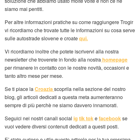
soluzione che abbiamo usato molte volte e non ce ne
siamo mai pentiti.
Per altre informazioni pratiche su come raggiungere Trogir
vi ricordiamo che trovate tutte le informazioni su cosa serve
sulle autostrade slovene e croate
qui.
Vi ricordiamo inoltre che potete iscrivervi alla nostra
newsletter che troverete in fondo alla nostra
homepage
per rimanere in contatto con le nostre novità, occasioni e
tanto altro mese per mese.
Se ti piace la
Croazia
scoprila nella sezione del nostro
blog, gli articoli dedicati a questa meta aumenteranno
sempre di più perchè ne siamo davvero innamorati.
Seguici nei nostri canali social
ig
tik tok
e
facebook
se
vuoi vedere diversi contenuti dedicati a questi posti.
E’ stato curioso e utile questo articolo per la tua prossima