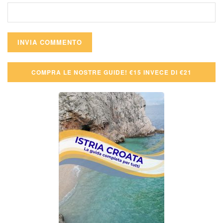
COMPRA LE NOSTRE GUIDE! €15 INVECE DI €21