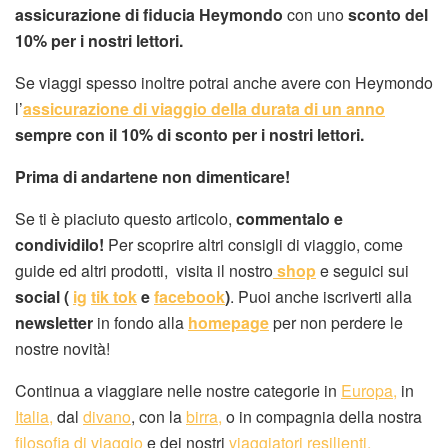
assicurazione di fiducia Heymondo
con uno
sconto del
10% per i nostri lettori.
Se viaggi spesso inoltre potrai anche avere con Heymondo
l’
assicurazione di viaggio della durata di un anno
sempre con il 10% di sconto per i nostri lettori.
Prima di andartene non dimenticare!
Se ti è piaciuto questo articolo,
commentalo e
condividilo!
Per scoprire altri consigli di viaggio, come
guide ed altri prodotti, visita il nostro
shop
e seguici sui
social (
ig
tik tok
e
facebook
)
. Puoi anche iscriverti alla
newsletter
in fondo alla
homepage
per non perdere le
nostre novità!
Continua a viaggiare nelle nostre categorie in
Europa,
in
Italia,
dal
divano
, con la
birra,
o in compagnia della nostra
filosofia di viaggio
e dei nostri
viaggiatori resilienti.