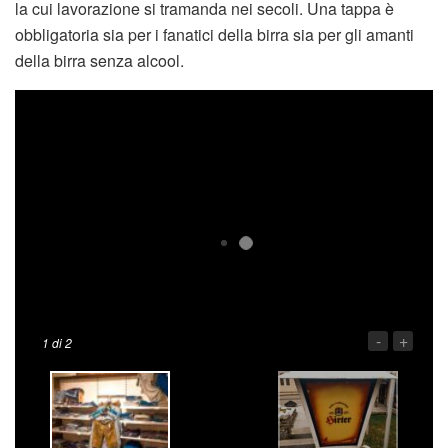
la cui lavorazione si tramanda nei secoli. Una tappa è
obbligatoria sia per i fanatici della birra sia per gli amanti
della birra senza alcool.
-
+
1
di 2