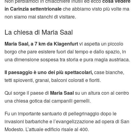
Non perdiamoci in chiacchiere inutili ed ecco
cosa vedere
in Carinzia settentrionale
che abbiamo visto più volte ma
non siamo mai stanchi di visitare.
La chiesa di Maria Saal
Maria Saal, a 7 km da Klagenfurt
vi aspetta un piccolo
borgo che pare esistere fuori dal tempo e dallo spazio, in
una dimensione sospesa tra storia e pura magia austriaca.
Il paesaggio è uno dei più spettacolari,
case bianche,
tetti spioventi, granai, balconi colorati e fioriti.
Qui sorge il paese di
Maria Saal
su un altura con al centro
una chiesa gotica dai campanili gemelli.
Fu un importante santuario di pellegrinaggio dopo le
invasioni barbariche e l’evangelizzazione ad opera di San
Modesto. L’attuale edificio risale al 400.