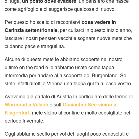
di fuga,
un posto dove evadere
, un pensiero che nasce
come agrifoglio e ci suggerisce qualcosa di nuovo.
Per questo ho scelto di raccontarvi
cosa vedere in
Carinzia settentrionale,
per cullarci in questo inizio anno,
lasciare i nostri pensieri vecchi e sognare nuove mete che
ci danno pace e tranquillità.
Alcune di queste mete le abbiamo scoperte nel nostro
ultimo on the road e le abbiamo usate come tappa
intermedia per andare alla scoperta del Burgenland. Se
siete infatti diretti a Vienna una tappa qui fa al caso vostro.
Avevamo già parlato di Austria in particolare delle terme di
Warmbad a Villach
e sull’
Ossiacher See vicino a
Klagenfurt,
mete vicino al confine e molto consigliate nel
periodo invernale.
Oggi abbiamo scelto per voi dei luoghi poco conosciuti e