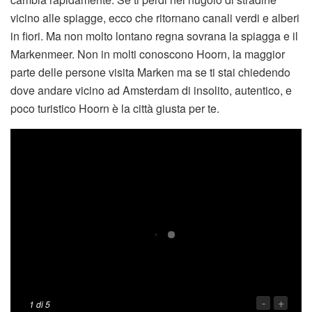
vicino alle spiagge, ecco che ritornano canali verdi e alberi
in fiori. Ma non molto lontano regna sovrana la spiagga e il
Markenmeer. Non in molti conoscono Hoorn, la maggior
parte delle persone visita Marken ma se ti stai chiedendo
dove andare vicino ad Amsterdam di insolito, autentico, e
poco turistico Hoorn è la città giusta per te.
-
+
1
di 5