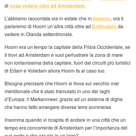
di
cosa vedere oltre ad Amsterdam.
L’abbiamo raccontata sia in estate che in
inverno
, ora ti
parleremo di Hoorn un’altra città oltre ad
Enkhuizen
da
vedere in Olanda settentrionale.
Hoorn era un tempo la capitale della Frisia Occidentale, se
ti trovi ad Amsterdam e vuoi perlustrare la zona di mare
non lontanissima dalla capitale, fuori dai circuiti più turistici
di Edam e Voledam allora Hoorn fa al caso tuo.
Bisogna precisare che Hoorn si trova sul vecchio mar
meridionale che è stato tramutato in uno dei laghi
d’Europa: il Markenmeer, grazie ad un sistema di dighe
che hanno fatto emergere diverse terre sommerse.
Insomma quando vi ricapita di andare in una città che un
tempo era concorrente di Amsterdam per l’importanza del
suo porto e che ora sta in un lago?