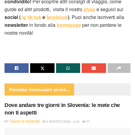
condividilo!
Per scoprire altri consigli di viaggio, come
guide ed altri prodotti, visita il nostro
shop
e seguici sui
social (
ig
tik tok
e
facebook
)
. Puoi anche iscriverti alla
newsletter
in fondo alla
homepage
per non perdere le
nostre novità!
Potrebbe interessarti
anche...
Dove andare tre giorni in Slovenia: le mete che
non ti aspetti
BY
VIAGGI DI PASSIONI
6 AGOSTO 2026
0
57