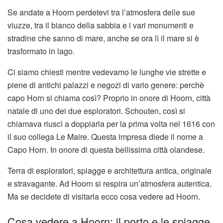
Se andate a Hoorn perdetevi tra l’atmosfera delle sue
viuzze, tra il bianco della sabbia e i vari monumenti e
stradine che sanno di mare, anche se ora lì il mare si è
trasformato in lago.
Ci siamo chiesti mentre vedevamo le lunghe vie strette e
piene di antichi palazzi e negozi di vario genere: perchè
capo Horn si chiama così? Proprio in onore di Hoorn, città
natale di uno dei due esploratori. Schouten, così si
chiamava riuscì a doppiarla per la prima volta nel 1616 con
il suo collega Le Maire. Questa impresa diede il nome a
Capo Horn. In onore di questa bellissima città olandese.
Terra di esploratori, spiagge e architettura antica, originale
e stravagante. Ad Hoorn si respira un’atmosfera autentica.
Ma se decidete di visitarla ecco cosa vedere ad Hoorn.
Cosa vedere a Hoorn: il porto e le spiagge