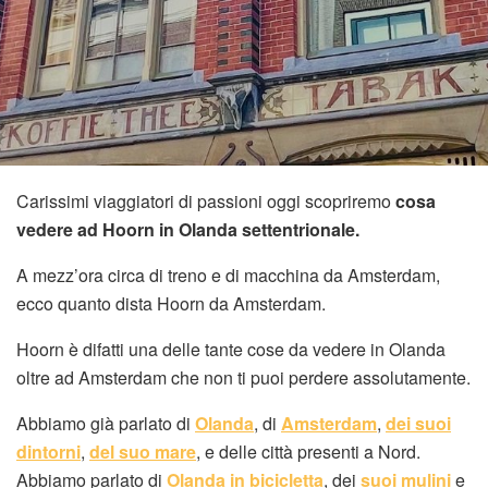
Carissimi viaggiatori di passioni oggi scopriremo
cosa
vedere ad Hoorn in Olanda settentrionale.
A mezz’ora circa di treno e di macchina da Amsterdam,
ecco quanto dista Hoorn da Amsterdam.
Hoorn è difatti una delle tante cose da vedere in Olanda
oltre ad Amsterdam che non ti puoi perdere assolutamente.
Abbiamo già parlato di
Olanda
, di
Amsterdam
,
dei suoi
dintorni
,
del suo mare
, e delle città presenti a Nord.
Abbiamo parlato di
Olanda in bicicletta
, dei
suoi mulini
e