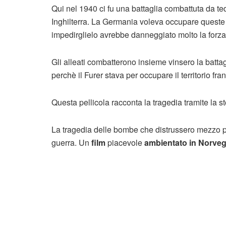
Qui nel 1940 ci fu una battaglia combattuta da t
Inghilterra. La Germania voleva occupare queste zo
impedirglielo avrebbe danneggiato molto la forza 
Gli alleati combatterono insieme vinsero la battagl
perchè il Furer stava per occupare il territorio f
Questa pellicola racconta la tragedia tramite la st
La tragedia delle bombe che distrussero mezzo pa
guerra. Un
film
piacevole
ambientato in Norveg