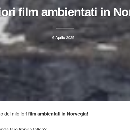
iori film ambientati in N
6 Aprile 2025
mo dei migliori
film ambientati in Norvegia!
nza fare troppa fatica?