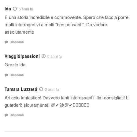
Ida
6 anni fa
È una storia incredibile e commovente. Spero che faccia porre
molti interrogrativi a molti “ben pensanti”. Da vedere
assolutamente
Rispondi
Viaggidipassioni
6 anni fa
Grazie Ida
Rispondi
Tamara Luzzetti
2 anni fa
Articolo fantastico! Davvero tanti interessantii film consigliati! Li
guarderò sicuramente! 💯✔😃💯✔👍🏻👍🏻👍🏻
Rispondi