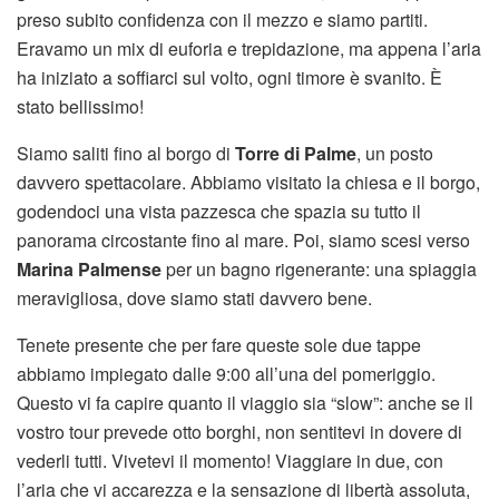
preso subito confidenza con il mezzo e siamo partiti.
Eravamo un mix di euforia e trepidazione, ma appena l’aria
ha iniziato a soffiarci sul volto, ogni timore è svanito. È
stato bellissimo!
Siamo saliti fino al borgo di
Torre di Palme
, un posto
davvero spettacolare. Abbiamo visitato la chiesa e il borgo,
godendoci una vista pazzesca che spazia su tutto il
panorama circostante fino al mare. Poi, siamo scesi verso
Marina Palmense
per un bagno rigenerante: una spiaggia
meravigliosa, dove siamo stati davvero bene.
Tenete presente che per fare queste sole due tappe
abbiamo impiegato dalle 9:00 all’una del pomeriggio.
Questo vi fa capire quanto il viaggio sia “slow”: anche se il
vostro tour prevede otto borghi, non sentitevi in dovere di
vederli tutti. Vivetevi il momento! Viaggiare in due, con
l’aria che vi accarezza e la sensazione di libertà assoluta,