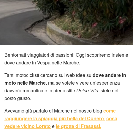
Bentornati viaggiatori di passioni! Oggi scopriremo insieme
dove andare in Vespa nelle Marche.
Tanti motociclisti cercano sul web idee su
dove andare in
moto nelle Marche
, ma se volete vivere un’esperienza
davvero romantica e in pieno stile
Dolce Vita
, siete nel
posto giusto.
Avevamo già parlato di Marche nel nostro blog
come
raggiungere la spiaggia più bella del Conero
,
cosa
vedere vicino Loreto
e
le grotte di Frasassi.