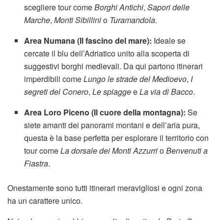
scegliere tour come
Borghi Antichi
,
Sapori delle
Marche
,
Monti Sibillini
o
Turamandola
.
Area Numana (Il fascino del mare):
Ideale se
cercate il blu dell’Adriatico unito alla scoperta di
suggestivi borghi medievali. Da qui partono itinerari
imperdibili come
Lungo le strade del Medioevo
,
I
segreti del Conero
,
Le spiagge
e
La via di Bacco
.
Area Loro Piceno (Il cuore della montagna):
Se
siete amanti dei panorami montani e dell’aria pura,
questa è la base perfetta per esplorare il territorio con
tour come
La dorsale dei Monti Azzurri
o
Benvenuti a
Fiastra
.
Onestamente sono tutti itinerari meravigliosi e ogni zona
ha un carattere unico.