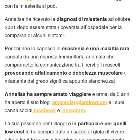
con la miastenia si può.
Annalisa ha ricevuto la
diagnosi di miastenia
ad ottobre
2021 dopo essere stata ricoverata all’ospedale per la
comparsa di alcuni sintomi.
Per chi non lo sapesse la
miastenia è una malattia rara
causata da una risposta immunitaria anomala che
compromette la comunicazione fra i nervi e i muscoli,
provocando affaticamento e debolezza muscolare
(
miastenia dal greco significa appunto stanchezza).
Annalisa ha sempre amato viaggiare
e ormai da 5 anni
ha aperto il suo blog
amareviaggiarelowcost
e i suoi
canali social
facebook
e
instagram.
La sua passione per i viaggi e
in particolare per quelli
low cost
le ha sempre dato un sacco di gioia di vivere,
oltre a fornirle le occasioni giuste per conoscere gente