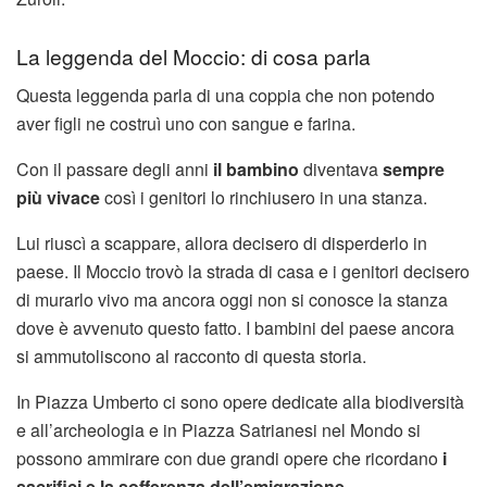
La leggenda del Moccio: di cosa parla
Questa leggenda parla di una coppia che non potendo
aver figli ne costruì uno con sangue e farina.
Con il passare degli anni
il bambino
diventava
sempre
più vivace
così i genitori lo rinchiusero in una stanza.
Lui riuscì a scappare, allora decisero di disperderlo in
paese. Il Moccio trovò la strada di casa e i genitori decisero
di murarlo vivo ma ancora oggi non si conosce la stanza
dove è avvenuto questo fatto. I bambini del paese ancora
si ammutoliscono al racconto di questa storia.
In Piazza Umberto ci sono opere dedicate alla biodiversità
e all’archeologia e in Piazza Satrianesi nel Mondo si
possono ammirare con due grandi opere che ricordano
i
sacrifici e la sofferenza dell’emigrazione.