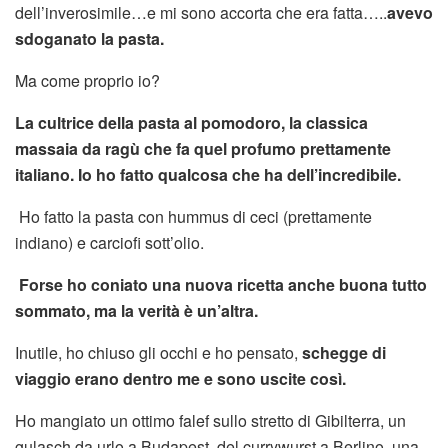
dell’inverosimile…e mi sono accorta che era fatta…..
avevo
sdoganato la pasta.
Ma come proprio io?
La cultrice della pasta al pomodoro, la classica
massaia da ragù che fa quel profumo prettamente
italiano. Io ho fatto qualcosa che ha dell’incredibile.
Ho fatto la pasta con hummus di ceci (prettamente
indiano) e carciofi sott’olio.
Forse ho coniato una nuova ricetta anche buona tutto
sommato, ma la verità è un’altra.
Inutile, ho chiuso gli occhi e ho pensato,
schegge di
viaggio erano dentro me e sono uscite così.
Ho mangiato un ottimo falef sullo stretto di Gibilterra, un
gulasch da urlo a Budapest, del currywurst a Berlino, una