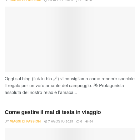
BY
VIAGGI DI PASSIONI
20 APRILE 2026
2
52
Oggi sul blog (link in bio 🔗) vi consigliamo come rendere speciale
il regalo per un vero amante del campeggio. 🎁 Protagonista
assoluta del nostro relax è l’amaca...
Come gestire il mal di testa in viaggio
BY
VIAGGI DI PASSIONI
7 AGOSTO 2025
0
54