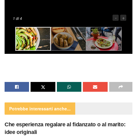
-
+
1
di 4
Potrebbe interessarti
anche...
Che esperienza regalare al fidanzato o al marito:
idee originali